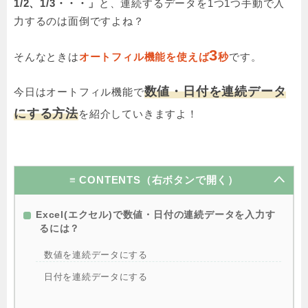
1/2、1/3・・・」
と、連続するデータを1つ1つ手動で入
力するのは面倒ですよね？
3
そんなときは
オートフィル機能を使えば
秒
です。
数値・
日付
を
連続データ
今日はオートフィル機能で
にする方法
を紹介していきますよ！
≡ CONTENTS（右ボタンで開く）
Excel(エクセル)で数値・日付の連続データを入力す
るには？
数値を連続データにする
日付を連続データにする