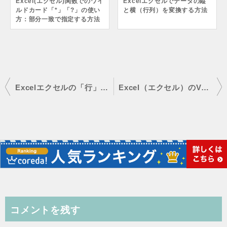
Excel(エクセル)関数でのワイ
Excelエクセルでデータの縦
ルドカード「*」「?」の使い
と横（行列）を変換する方法
方：部分一致で指定する方法
投
Excelエクセルの「行」と「列」どっちが縦でどっちが横？
Excel（エクセル）のVLOOKUP関数で別シートのデータを参照指定して取り出す
稿
ナ
ビ
ゲ
ー
シ
ョ
コメントを残す
ン