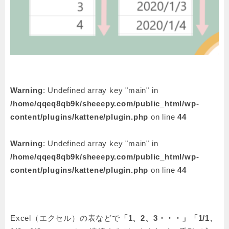
Warning
: Undefined array key "main" in
/home/qqeq8qb9k/sheeepy.com/public_html/wp-
content/plugins/kattene/plugin.php
on line
44
Warning
: Undefined array key "main" in
/home/qqeq8qb9k/sheeepy.com/public_html/wp-
content/plugins/kattene/plugin.php
on line
44
Excel（エクセル）
の表などで
「1、2、3・・・」「1/1、