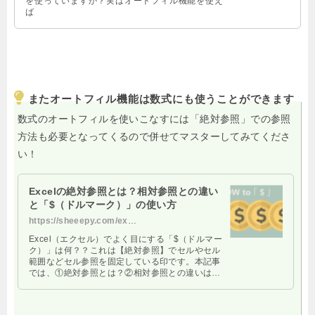
を使っていますか？実はオートフィル機能を使え
ば
またオートフィル機能は数式にも使うことができます
数式のオートフィルを使いこなすには「絶対参照」での参照
方法も必要となってくるので併せてマスターしてみてくださ
い！
Excelの絶対参照とは？相対参照との違い
と「$（ドルマーク）」の使い方
https://sheeepy.com/excel-zettaisanshou-toha
Excel（エクセル）でよく目にする「$（ドルマー
ク）」は何？？これは【絶対参照】でセルやセル
範囲などセル参照を固定している印です。本記事
では、①絶対参照とは？②相対参照との違いは
③＄マークの使い方、便利なショートカットキー
を紹介しています。絶対参照をこれから学びたい
という方にぴったりの初級編です。