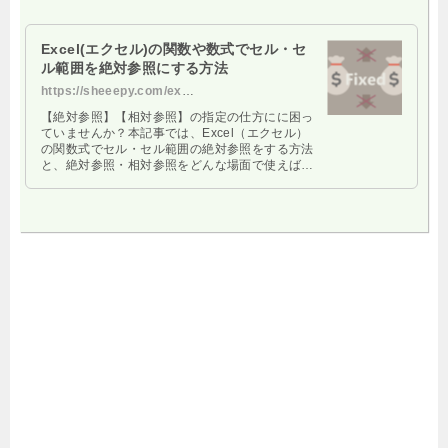
Excel(エクセル)の関数や数式でセル・セ
ル範囲を絶対参照にする方法
https://sheeepy.com/excel-zettaisanshou-houhou
【絶対参照】【相対参照】の指定の仕方にに困っ
ていませんか？本記事では、Excel（エクセル）
の関数式でセル・セル範囲の絶対参照をする方法
と、絶対参照・相対参照をどんな場面で使えばい
いのか使用例を紹介しています。そもそも絶対参
照ってなに？という話にも触れて初心者の方にも
わかりやすく解説していきます。